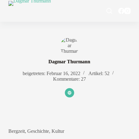
Z
u
m
I
n
h
a
l
t
s
p
Dagmar Thurmann
r
i
beigetreten: Februar 16, 2022
Artikel: 52
n
Kommentare: 27
g
e
n
Bergzeit
,
Geschichte
,
Kultur