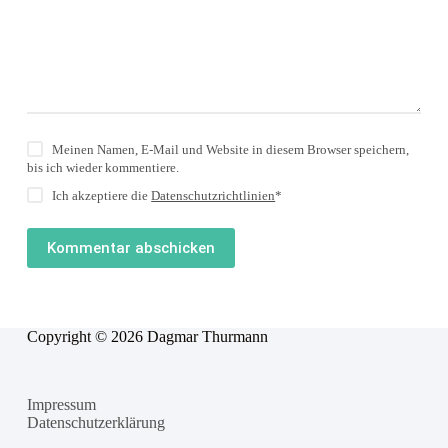
Meinen Namen, E-Mail und Website in diesem Browser speichern,
bis ich wieder kommentiere.
Ich akzeptiere die
Datenschutzrichtlinien
*
Kommentar abschicken
Copyright © 2026 Dagmar Thurmann
Impressum
Ich verwende frische Cookies, um sicherzustellen, dass ich dir das
Datenschutzerklärung
beste Erlebnis auf meiner Website bieten kann.