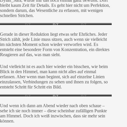
Dylan_Sara, wurde mir das noch einmal ganz bewusst. Dort
bleibt kaum Zeit für Details. Es geht hier nicht um Perfektion,
sondern darum, das Wesentliche zu erfassen, mit wenigen
schnellen Strichen.
D.T.
D.T.
D.T.
Gerade in dieser Reduktion liegt etwas sehr Ehrliches. Jeder
Strich zählt, jede Linie muss sitzen, auch wenn sie vielleicht
im nächsten Moment schon wieder verworfen wird. Es
entsteht eine besondere Form von Konzentration, ein direktes
Reagieren auf das, was man sieht.
Und vielleicht ist es auch hier wieder ein bisschen, wie beim
Blick in den Himmel, man kann nicht alles auf einmal
erfassen. Aber wenn man beginnt, sich auf einzelne Linien
einzulassen, Verbindungen zu sehen und ihnen zu folgen, so
entsteht Schritt für Schritt ein Bild.
D.T.
D.T.
D.T.
Und wenn ich dann am Abend wieder nach oben schaue –
sehe ich sie noch immer – diese scheinbar zufälligen Punkte
am Himmel. Doch ich weiß inzwischen, dass sie mehr sein
können.