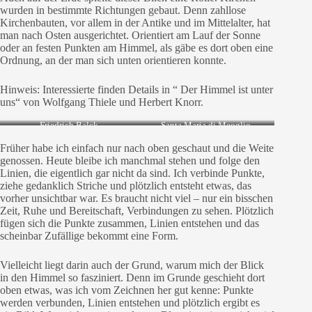
wurden in bestimmte Richtungen gebaut. Denn zahllose
Kirchenbauten, vor allem in der Antike und im Mittelalter, hat
man nach Osten ausgerichtet. Orientiert am Lauf der Sonne
oder an festen Punkten am Himmel, als gäbe es dort oben eine
Ordnung, an der man sich unten orientieren konnte.
Hinweis: Interessierte finden Details in “ Der Himmel ist unter
uns“ von Wolfgang Thiele und Herbert Knorr.
Friedrich Balck
Santa Maria di Meoglio
Früher habe ich einfach nur nach oben geschaut und die Weite
genossen. Heute bleibe ich manchmal stehen und folge den
Linien, die eigentlich gar nicht da sind. Ich verbinde Punkte,
ziehe gedanklich Striche und plötzlich entsteht etwas, das
vorher unsichtbar war. Es braucht nicht viel – nur ein bisschen
Zeit, Ruhe und Bereitschaft, Verbindungen zu sehen. Plötzlich
fügen sich die Punkte zusammen, Linien entstehen und das
scheinbar Zufällige bekommt eine Form.
Vielleicht liegt darin auch der Grund, warum mich der Blick
in den Himmel so fasziniert. Denn im Grunde geschieht dort
oben etwas, was ich vom Zeichnen her gut kenne: Punkte
werden verbunden, Linien entstehen und plötzlich ergibt es