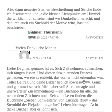
Also dann neuestes Sternen Beschreibung und Striche finde
ich faszinierend und ja die kleinen Lichtpunkte am Himmel
die wirklich nur zu sehen sind wo Dunkelheit herrscht, und
dadurch auch ein Suchbild der Motive wird, hast ttoll
beschrieben.
Dagmar Thurmann
APRIL 15, 2026 / 7:47 PM
ANTWORTEN
Vielen Dank liebe Monita
Astrid
APRIL 16, 2026 / 7:53 AM
ANTWORTEN
Liebe Dagmar, genauso ist es. Sich Zeit nehmen, aufmachen,
sich fangen lassen. Und diesen faszinierenden Prozess
geniessen, wo etwas entsteht, das vorher nicht erkennbar war.
Toller Beitrag und deine Bilder lieb ich sowieso😉🫶. Ganz
und gar unwissenschaftlich, aber voll Sternenmagie und
unerwarteter Zusammenhänge – ein Buchtipp für alle, die
neben dem Zeichnen noch Zeit zum Lesen finden: die
Buchreihe „Sieben Schwestern“ von Lucinda Riley – das
Sternbild der Plejaden ins „echte“ Leben übertragen. Acht
dicke Bücher, aber es lohnt sich.