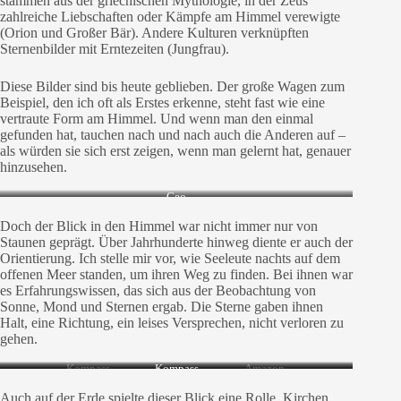
stammen aus der griechischen Mythologie, in der Zeus
zahlreiche Liebschaften oder Kämpfe am Himmel verewigte
(Orion und Großer Bär). Andere Kulturen verknüpften
Sternenbilder mit Erntezeiten (Jungfrau).
Diese Bilder sind bis heute geblieben. Der große Wagen zum
Beispiel, den ich oft als Erstes erkenne, steht fast wie eine
vertraute Form am Himmel. Und wenn man den einmal
gefunden hat, tauchen nach und nach auch die Anderen auf –
als würden sie sich erst zeigen, wenn man gelernt hat, genauer
hinzusehen.
Geo
Doch der Blick in den Himmel war nicht immer nur von
Staunen geprägt. Über Jahrhunderte hinweg diente er auch der
Orientierung. Ich stelle mir vor, wie Seeleute nachts auf dem
offenen Meer standen, um ihren Weg zu finden. Bei ihnen war
es Erfahrungswissen, das sich aus der Beobachtung von
Sonne, Mond und Sternen ergab. Die Sterne gaben ihnen
Halt, eine Richtung, ein leises Versprechen, nicht verloren zu
gehen.
Kompass
Kompass
Amazon
Auch auf der Erde spielte dieser Blick eine Rolle. Kirchen