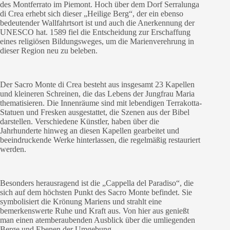
des Montferrato im Piemont. Hoch über dem Dorf Serralunga
di Crea erhebt sich dieser „Heilige Berg“, der ein ebenso
bedeutender Wallfahrtsort ist und auch die Anerkennung der
UNESCO hat. 1589 fiel die Entscheidung zur Erschaffung
eines religiösen Bildungsweges, um die Marienverehrung in
dieser Region neu zu beleben.
Der Sacro Monte di Crea besteht aus insgesamt 23 Kapellen
und kleineren Schreinen, die das Lebens der Jungfrau Maria
thematisieren. Die Innenräume sind mit lebendigen Terrakotta-
Statuen und Fresken ausgestattet, die Szenen aus der Bibel
darstellen. Verschiedene Künstler, haben über die
Jahrhunderte hinweg an diesen Kapellen gearbeitet und
beeindruckende Werke hinterlassen, die regelmäßig restauriert
werden.
Besonders herausragend ist die „Cappella del Paradiso“, die
sich auf dem höchsten Punkt des Sacro Monte befindet. Sie
symbolisiert die Krönung Mariens und strahlt eine
bemerkenswerte Ruhe und Kraft aus. Von hier aus genießt
man einen atemberaubenden Ausblick über die umliegenden
Berge und Ebenen der Umgebung.