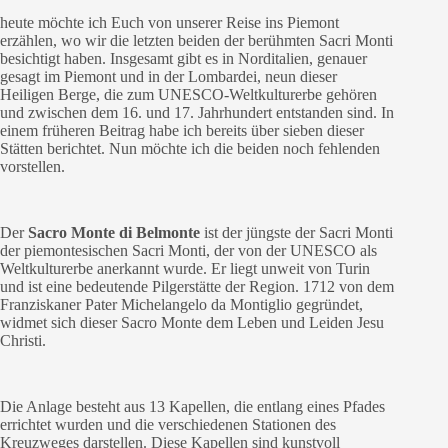
heute möchte ich Euch von unserer Reise ins Piemont
erzählen, wo wir die letzten beiden der berühmten Sacri Monti
besichtigt haben. Insgesamt gibt es in Norditalien, genauer
gesagt im Piemont und in der Lombardei, neun dieser
Heiligen Berge, die zum UNESCO-Weltkulturerbe gehören
und zwischen dem 16. und 17. Jahrhundert entstanden sind. In
einem früheren Beitrag habe ich bereits über sieben dieser
Stätten berichtet. Nun möchte ich die beiden noch fehlenden
vorstellen.
Der
Sacro Monte di Belmonte
ist der jüngste der Sacri Monti
der piemontesischen Sacri Monti, der von der UNESCO als
Weltkulturerbe anerkannt wurde. Er liegt unweit von Turin
und ist eine bedeutende Pilgerstätte der Region. 1712 von dem
Franziskaner Pater Michelangelo da Montiglio gegründet,
widmet sich dieser Sacro Monte dem Leben und Leiden Jesu
Christi.
Die Anlage besteht aus 13 Kapellen, die entlang eines Pfades
errichtet wurden und die verschiedenen Stationen des
Kreuzweges darstellen. Diese Kapellen sind kunstvoll