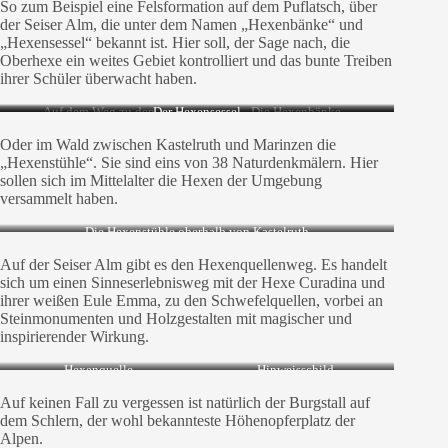
So zum Beispiel eine Felsformation auf dem Puflatsch, über
der Seiser Alm, die unter dem Namen „Hexenbänke“ und
„Hexensessel“ bekannt ist. Hier soll, der Sage nach, die
Oberhexe ein weites Gebiet kontrolliert und das bunte Treiben
ihrer Schüler überwacht haben.
Auf dem Weg zu den
Der Hexensessel
Die Hexenbänke
Hexenbänken
Oder im Wald zwischen Kastelruth und Marinzen die
„Hexenstühle“. Sie sind eins von 38 Naturdenkmälern. Hier
sollen sich im Mittelalter die Hexen der Umgebung
versammelt haben.
Die Hexenstühle oberhalb von Kastelruth
Auf der Seiser Alm gibt es den Hexenquellenweg. Es handelt
sich um einen Sinneserlebnisweg mit der Hexe Curadina und
ihrer weißen Eule Emma, zu den Schwefelquellen, vorbei an
Steinmonumenten und Holzgestalten mit magischer und
inspirierender Wirkung.
Hexenquelle
Hinweisschild
Auf keinen Fall zu vergessen ist natürlich der Burgstall auf
dem Schlern, der wohl bekannteste Höhenopferplatz der
Alpen.