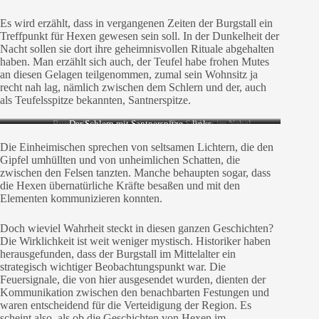
Es wird erzählt, dass in vergangenen Zeiten der Burgstall ein
Treffpunkt für Hexen gewesen sein soll. In der Dunkelheit der
Nacht sollen sie dort ihre geheimnisvollen Rituale abgehalten
haben. Man erzählt sich auch, der Teufel habe frohen Mutes
an diesen Gelagen teilgenommen, zumal sein Wohnsitz ja
recht nah lag, nämlich zwischen dem Schlern und der, auch
als Teufelsspitze bekannten, Santnerspitze.
Burgstall
Der Schlern mit Santnerspitze – links
Der Schlern im Nebel
Die Einheimischen sprechen von seltsamen Lichtern, die den
Gipfel umhüllten und von unheimlichen Schatten, die
zwischen den Felsen tanzten. Manche behaupten sogar, dass
die Hexen übernatürliche Kräfte besaßen und mit den
Elementen kommunizieren konnten.
Doch wieviel Wahrheit steckt in diesen ganzen Geschichten?
Die Wirklichkeit ist weit weniger mystisch. Historiker haben
herausgefunden, dass der Burgstall im Mittelalter ein
strategisch wichtiger Beobachtungspunkt war. Die
Feuersignale, die von hier ausgesendet wurden, dienten der
Kommunikation zwischen den benachbarten Festungen und
waren entscheidend für die Verteidigung der Region. Es
scheint also, als ob die Geschichten von Hexen im