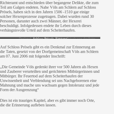
Richteramt und entschieden über begangene Delikte, die zum
Teil am Galgen endeten. Nahe Völs am Schlern auf Schloss
Prösels, haben sich in den Jahren 1506 -1510 gar einige
solcher Hexenprozesse zugetragen. Dabei wurden rund 30
Personen, darunter auch zwei Männer, der Hexerei
beschuldigt. Infolgedessen endete ihr Leben durch dieses
verhängnisvolle Urteil auf dem Scheiterhaufen.
Denkmal
Schloss Prösels, Eingang
Schloss Prösels von der Seite
Auf Schloss Prösels gibt es ein Denkmal zur Erinnerung an
die Taten, gesetzt von der Dorfgemeinschaft Völs am Schlern
am 07. Juni 2006 mit folgender Inschrift:
„Die Gemeinde Völs gedenkt ihrer vor 500 Jahren als Hexen
und Zauberer verurteilten und gerichteten Mitbürgerinnen und
Mitbürger. Ihr Feuertod auf dem Scheiterhaufen der
Unwissenheit und Verblendung sei uns Nachgeborenen eine
Mahnung und mache uns wachsam gegen Intoleranz und jede
Form der Ausgrenzung“
Dies ist ein trauriges Kapitel, aber es gibt immer noch Orte,
die die Erinnerung aufleben lassen.