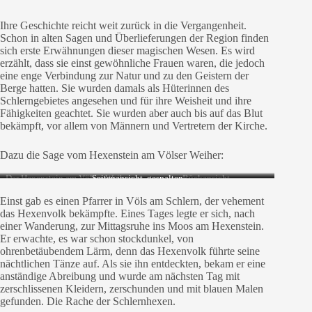
Ihre Geschichte reicht weit zurück in die Vergangenheit.
Schon in alten Sagen und Überlieferungen der Region finden
sich erste Erwähnungen dieser magischen Wesen. Es wird
erzählt, dass sie einst gewöhnliche Frauen waren, die jedoch
eine enge Verbindung zur Natur und zu den Geistern der
Berge hatten. Sie wurden damals als Hüterinnen des
Schlerngebietes angesehen und für ihre Weisheit und ihre
Fähigkeiten geachtet. Sie wurden aber auch bis auf das Blut
bekämpft, vor allem von Männern und Vertretern der Kirche.
Dazu die Sage vom Hexenstein am Völser Weiher:
Der Hexenstein am Völser Weiher
Seitenansicht, gespalten
Rückansicht
Einst gab es einen Pfarrer in Völs am Schlern, der vehement
das Hexenvolk bekämpfte. Eines Tages legte er sich, nach
einer Wanderung, zur Mittagsruhe ins Moos am Hexenstein.
Er erwachte, es war schon stockdunkel, von
ohrenbetäubendem Lärm, denn das Hexenvolk führte seine
nächtlichen Tänze auf. Als sie ihn entdeckten, bekam er eine
anständige Abreibung und wurde am nächsten Tag mit
zerschlissenen Kleidern, zerschunden und mit blauen Malen
gefunden. Die Rache der Schlernhexen.