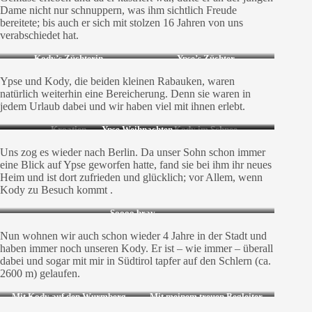
Dame nicht nur schnuppern, was ihm sichtlich Freude
bereitete; bis auch er sich mit stolzen 16 Jahren von uns
verabschiedet hat.
Kody’s Züchterin
Ypse’s Züchter
Ypse und Kody, die beiden kleinen Rabauken, waren
natürlich weiterhin eine Bereicherung. Denn sie waren in
jedem Urlaub dabei und wir haben viel mit ihnen erlebt.
Kroatien
Ypse Weihnachten
Kody im Schnee
Uns zog es wieder nach Berlin. Da unser Sohn schon immer
eine Blick auf Ypse geworfen hatte, fand sie bei ihm ihr neues
Heim und ist dort zufrieden und glücklich; vor Allem, wenn
Kody zu Besuch kommt .
Soooo brav…
Nun wohnen wir auch schon wieder 4 Jahre in der Stadt und
haben immer noch unseren Kody. Er ist – wie immer – überall
dabei und sogar mit mir in Südtirol tapfer auf den Schlern (ca.
2600 m) gelaufen.
Mit Kody auf den Wurmberg
Mit meinem treuen Begleiter
im Harz
auf dem Schlerngipfel