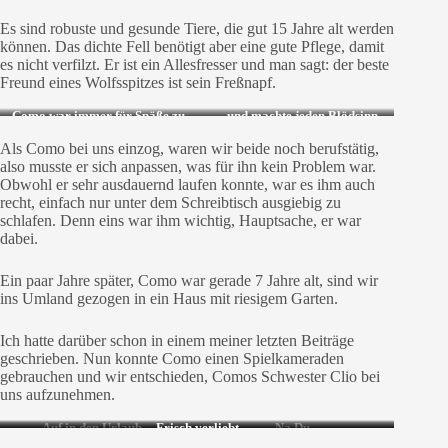
Es sind robuste und gesunde Tiere, die gut 15 Jahre alt werden
können. Das dichte Fell benötigt aber eine gute Pflege, damit
es nicht verfilzt. Er ist ein Allesfresser und man sagt: der beste
Freund eines Wolfsspitzes ist sein Freßnapf.
Como war immer für Späße zu
…und machte jeden Blödsinn
haben..
mit
Als Como bei uns einzog, waren wir beide noch berufstätig,
also musste er sich anpassen, was für ihn kein Problem war.
Obwohl er sehr ausdauernd laufen konnte, war es ihm auch
recht, einfach nur unter dem Schreibtisch ausgiebig zu
schlafen. Denn eins war ihm wichtig, Hauptsache, er war
dabei.
Ein paar Jahre später, Como war gerade 7 Jahre alt, sind wir
ins Umland gezogen in ein Haus mit riesigem Garten.
Ich hatte darüber schon in einem meiner letzten Beiträge
geschrieben. Nun konnte Como einen Spielkameraden
gebrauchen und wir entschieden, Comos Schwester Clio bei
uns aufzunehmen.
Auf in den Urlaub…
Frisch verliebt
Na Du..