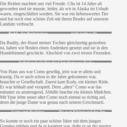
Die Beiden machten uns viel Freude. Clio ist 14 Jahre alt
geworden und sie musste, leider, als wir in Alaska im Urlaub
waren, eingeschläfert werden. Sie war ein liebenswertes Tier
und hat noch eine schöne Zeit mit ihrem Bruder auf unserem
Landsitz verbracht.
Buddy, der Hund meiner
nicht mehr so fit
Tochter
Da Buddy, der Hund meiner Tochter gleichzeitig gestorben
ist, haben wir Beiden einen Andenken gesetzt und sie in den
Hundehimmel geschickt. Abschied von zwei treuen Freunden.
Andenken hoch über den Gletschern von Alaska
Von Haus aus war Como gesellig, jetzt war er allein und
traurig. Da er auch schon in die Jahre gekommen war,
brauchte er Gesellschaft. Zuerst kam Kody, ein kleiner Rüde.
Er war lebhaft und verspielt. Dem „alten“ Como war das
mitunter zu anstrengend. Abhilfe brachte ein kleines Mädchen.
Mit Ypse lebte unser alter Como noch einmal so richtig auf,
denn die junge Dame war genau nach seinem Geschmack.
Como und die kleine
Die zwei Kleinen und der Alte…
Hundedame
So konnte er noch ein paar schöne Jahre mit dem jungen
Gemüse erleben und da er kastriert war, dufte er an der jungen