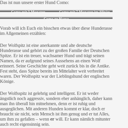
Das ist nun unsere erster Hund Como:
Como mit 5 Monaten
Como mit 7 Monaten im Allgäu
Como zu Hause
Vorab will ich Euch ein bisschen etwas über diese Hunderasse
im Allgemeinen erzählen:
Der Wolfspitz ist eine anerkannte und alte deutsche
Hunderasse und gehört zu der großen Familie der Deutschen
Spitze. Er ist ein treuer, wachsamer Hund und trägt seinen
Namen, da er aufgrund seines Aussehens an einen Wolf
erinnert. Seine Geschichte geht weit zurück bis in die Antike.
Fest steht, dass Spitze bereits im Mittelalter weit verbreitet
waren. Der Wolfsspitz war der Lieblingshund der englischen
Könige.
Der Wolfsspitz ist gelehrig und intelligent. Er ist weder
ängstlich noch aggressiv, sondern eher anhänglich, daher kann
man ihn überall hin mitnehmen, denn er ist ruhig und
ausgeglichen. Mit anderen Hunden kommt er klar, doch er
braucht sie nicht, sein Mensch ist ihm genug und er tut Alles,
um ihm zu gefallen – wenn
er
will. Er kann nämlich mitunter
auch recht eigensinnig sein.