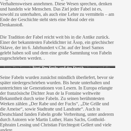
Verhaltensweisen annehmen. Diese Wesen sprechen, denken
und handeln wie Menschen. Das Ziel jeder Fabel ist es,
sowohl zu unterhalten, als auch eine Lehre zu vermitteln – am
Ende der Geschichte steht stets eine Moral oder ein
Denkanstoß.
Die Tradition der Fabel reicht weit bis in die Antike zurück.
Einer der bekanntesten Fabeldichter ist Äsop, ein griechischer
Sklave, der im 6. Jahrhundert v.Chr. auf der Insel Samos
gelebt haben soll und dem eine große Sammlung von Fabeln
zugeschrieben werden. .
Äsop, Der Frosch, die Ratte und
Äsop, Der Fuchs und der Storch
Äsop, Die Landmaus und die
die Weihe
Stadtmaus
Seine Fabeln wurden zunächst mündlich überliefert, bevor sie
später niedergeschrieben wurden. Bis heute unterhalten und
unterrichten sie Generationen von Lesern. In Europa erlangte
der französische Dichter Jean de la Fontaine weltweite
Bekanntheit durch seine Fabeln. Zu seinen berühmtesten
Werken zählen „Der Rabe und der Fuchs“, „Die Grille und
die Ameise“, sowie Stadtratte und Landratte“. Auch in
Deutschland fanden Fabeln große Verbreitung, unter anderem
durch Autoren wie Martin Luther, Hans Sachs, Gotthold-
Ephraim Lessing und Christian Fürchtegott Gellert und viele
andere.