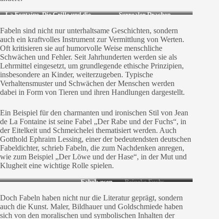
La Fontaine, Die Grille und die
Surrealer Drachen
Ameise
Fabeln sind nicht nur unterhaltsame Geschichten, sondern
auch ein kraftvolles Instrument zur Vermittlung von Werten.
Oft kritisieren sie auf humorvolle Weise menschliche
Schwächen und Fehler. Seit Jahrhunderten werden sie als
Lehrmittel eingesetzt, um grundlegende ethische Prinzipien,
insbesondere an Kinder, weiterzugeben. Typische
Verhaltensmuster und Schwächen der Menschen werden
dabei in Form von Tieren und ihren Handlungen dargestellt.
Ein Beispiel für den charmanten und ironischen Stil von Jean
de La Fontaine ist seine Fabel „Der Rabe und der Fuchs“, in
der Eitelkeit und Schmeichelei thematisiert werden. Auch
Gotthold Ephraim Lessing, einer der bedeutendsten deutschen
Fabeldichter, schrieb Fabeln, die zum Nachdenken anregen,
wie zum Beispiel „Der Löwe und der Hase“, in der Mut und
Klugheit eine wichtige Rolle spielen.
Fabelwesen
Reineke Fuchs
Doch Fabeln haben nicht nur die Literatur geprägt, sondern
auch die Kunst. Maler, Bildhauer und Goldschmiede haben
sich von den moralischen und symbolischen Inhalten der