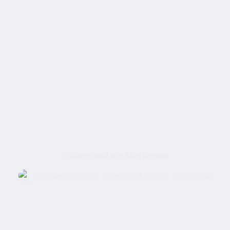
Collagen und wie Alles begann
Dagmar Thurmann
Februar 3, 2022
Zeichenstile