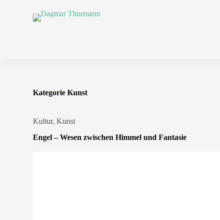
Z
u
m
I
n
h
a
l
t
s
Kategorie
Kunst
p
r
i
Kultur
,
Kunst
n
g
Engel – Wesen zwischen Himmel und Fantasie
e
n